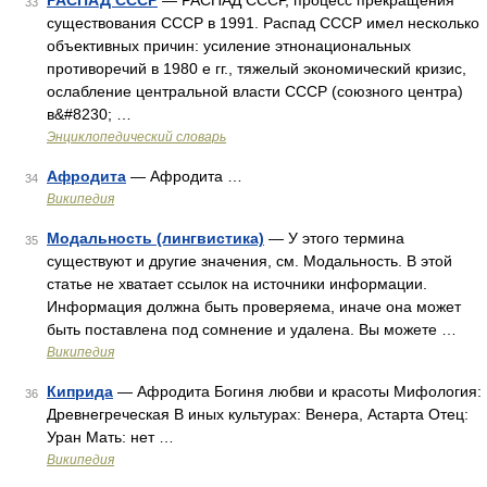
РАСПАД СССР
— РАСПАД СССР, процесс прекращения
33
существования СССР в 1991. Распад СССР имел несколько
объективных причин: усиление этнонациональных
противоречий в 1980 е гг., тяжелый экономический кризис,
ослабление центральной власти СССР (союзного центра)
в&#8230; …
Энциклопедический словарь
Афродита
— Афродита …
34
Википедия
Модальность (лингвистика)
— У этого термина
35
существуют и другие значения, см. Модальность. В этой
статье не хватает ссылок на источники информации.
Информация должна быть проверяема, иначе она может
быть поставлена под сомнение и удалена. Вы можете …
Википедия
Киприда
— Афродита Богиня любви и красоты Мифология:
36
Древнегреческая В иных культурах: Венера, Астарта Отец:
Уран Мать: нет …
Википедия