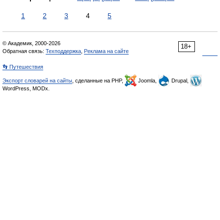
1
2
3
4
5
© Академик, 2000-2026
18+
Обратная связь:
Техподдержка
,
Реклама на сайте
👣 Путешествия
Экспорт словарей на сайты
, сделанные на PHP,
Joomla,
Drupal,
WordPress, MODx.