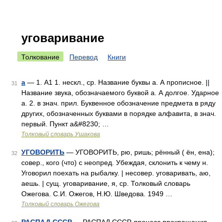
уговаривание
Толкование
Перевод
Книги
а
— 1. А1 1. нескл., ср. Название буквы а. А прописное. ||
31
Название звука, обозначаемого буквой а. А долгое. Ударное
а. 2. в знач. прил. Буквенное обозначение предмета в ряду
других, обозначенных буквами в порядке алфавита, в знач.
первый. Пункт а&#8230; …
Толковый словарь Ушакова
УГОВОРИТЬ
— УГОВОРИТЬ, рю, ришь; рённый ( ён, ена);
32
совер., кого (что) с неопред. Убеждая, склонить к чему н.
Уговорил поехать на рыбалку. | несовер. уговаривать, аю,
аешь. | сущ. уговаривание, я, ср. Толковый словарь
Ожегова. С.И. Ожегов, Н.Ю. Шведова. 1949 …
Толковый словарь Ожегова