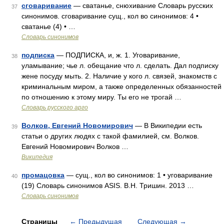
сговаривание
— сватанье, снюхивание Словарь русских
37
синонимов. сговаривание сущ., кол во синонимов: 4 •
сватанье (4) • …
Словарь синонимов
подписка
— ПОДПИСКА, и, ж. 1. Уговаривание,
38
уламывание; чье л. обещание что л. сделать. Дал подписку
жене посуду мыть. 2. Наличие у кого л. связей, знакомств с
криминальным миром, а также определенных обязанностей
по отношению к этому миру. Ты его не трогай …
Словарь русского арго
Волков, Евгений Новомирович
— В Википедии есть
39
статьи о других людях с такой фамилией, см. Волков.
Евгений Новомирович Волков …
Википедия
промацовка
— сущ., кол во синонимов: 1 • уговаривание
40
(19) Словарь синонимов ASIS. В.Н. Тришин. 2013 …
Словарь синонимов
Страницы
←
Предыдущая
Следующая
→